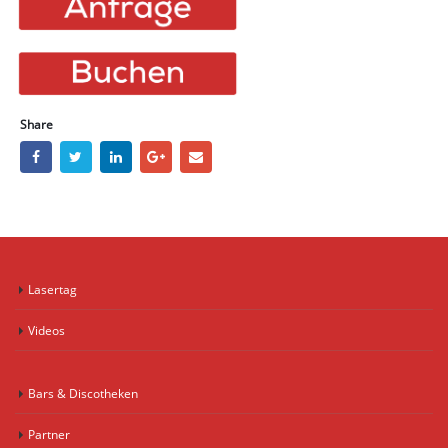
Share
Lasertag
Videos
Bars & Discotheken
Partner