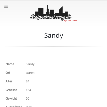
Sandy
Name
Sandy
Ort
Düren
Alter
24
Groesse
164
Gewicht
50
Augenfarbe
Blau